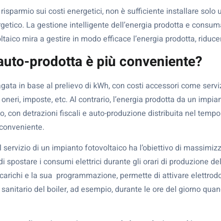
risparmio sui costi energetici, non è sufficiente installare solo
ergetico. La gestione intelligente dell’energia prodotta e consu
ltaico mira a gestire in modo efficace l’energia prodotta, riducen
 auto-prodotta è più conveniente?
pagata in base al prelievo di kWh, con costi accessori come serviz
neri, imposte, etc. Al contrario, l’energia prodotta da un impia
o, con detrazioni fiscali e auto-produzione distribuita nel temp
 conveniente.
l servizio di un impianto fotovoltaico ha l’obiettivo di massimiz
 spostare i consumi elettrici durante gli orari di produzione de
 carichi e la sua programmazione, permette di attivare elettrodom
sanitario del boiler, ad esempio, durante le ore del giorno quan