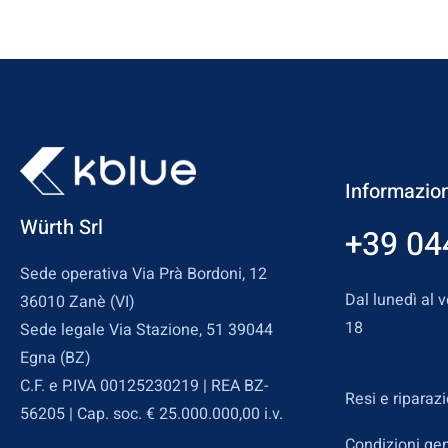
Informazion
Würth Srl
+39 04
Sede operativa Via Prà Bordoni, 12
Dal lunedì al v
36010 Zanè (VI)
18
Sede legale Via Stazione, 51 39044
Egna (BZ)
C.F. e P.IVA 00125230219 | REA BZ-
Resi e riparazi
56205 | Cap. soc. € 25.000.000,00 i.v.
Condizioni gen