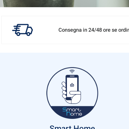
Kea
Consegna in 24/48 ore se ordin
Un'ampia gamma di prodotti IoT elettri
quello della
Scopri d
Smart Home