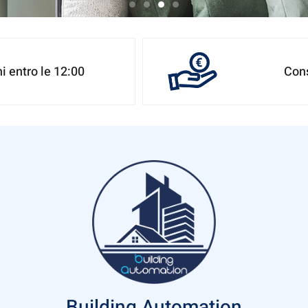
sier
i entro le 12:00
Cons
camente connessi per il tuo comfort e
 tua casa.
i più
Building Automation