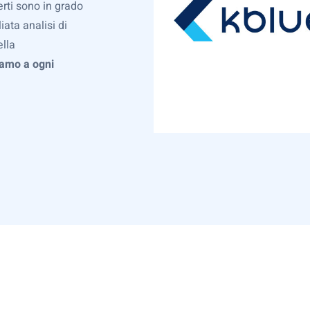
perti sono in grado
iata analisi di
ella
iamo a ogni