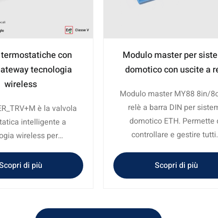
 termostatiche con
Modulo master per sist
ateway tecnologia
domotico con uscite a r
wireless
Modulo master MY88 8in/8o
relè a barra DIN per siste
R_TRV+M è la valvola
domotico ETH. Permette 
atica intelligente a
controllare e gestire tutti
ogia wireless per…
Scopri di più
Scopri di più