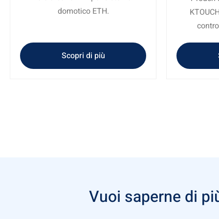
domotico ETH.
KTOUCH10
control
Scopri di più
Vuoi saperne di più