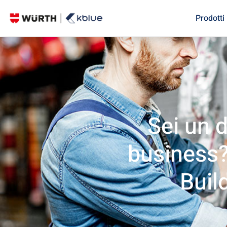
Prodotti
Sei un d
business?
Buil