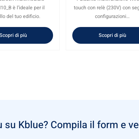
_B è l’ideale per il
touch con relè (230V) con se
lo del tuo edificio.
configurazioni…
Scopri di più
Scopri di più
 su Kblue? Compila il form e ver