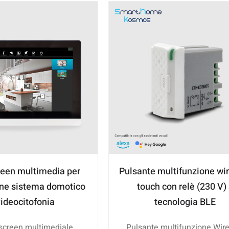
een multimedia per
Pulsante multifunzione wi
one sistema domotico
touch con relè (230 V)
videocitofonia
tecnologia BLE
 screen multimediale
Pulsante multifunzione Wire