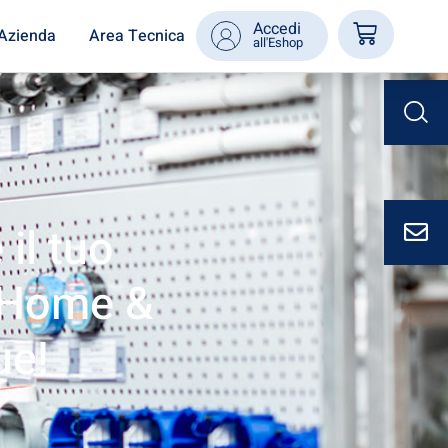
Accedi
Azienda
Area Tecnica
all'Eshop
il tuo
i Home &
ue!