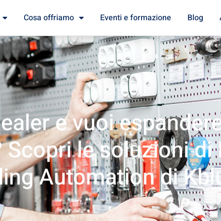
Cosa offriamo
Eventi e formazione
Blog
ealer e vuoi espandere 
 Scopri le soluzioni d
ding Automation di Kbl