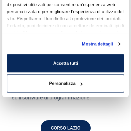
dispositivi utilizzati per consentire un'esperienza web
personalizzata o per migliorare l’esperienza di utilizzo del
sito. Rispettiamo il tuo diritto alla protezione dei tuoi dati.
Pertanto, puoi decidere di non accettare determinati tipi di
Essere installatori certificati Kblue –
K-Point
–
cookie. Kblue può personalizzare la tua esperienza sul
significa offrire ai propri clienti un servizio più
sito.
completo ed efficiente garantendo le soluzioni
Mostra dettagli
più valide ed innovative, personalizzate sulle
specifiche esigenze dei clienti.
Accetta tutti
Il corso domotica è fondamentale per
trasferire le conoscenze e le competenze
aggiornate, ma anche per permettere
Personalizza
all’installatore di toccare con mano i prodotti
ed il software di programmazione.
CORSO LAZIO