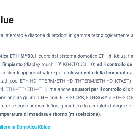
blue
del mercato e dispone di prodotti in gamma tecnologicamente a
otica ETH-MY88
, il cuore del sistema domotico ETH di Kblue, fin
ll’impianto
(display touch 10″ KB-KTOUCH10)
ed il controllo d
uoi clienti apparecchiature per il
rilevamento della temperatura
dostati (cod. ETH-HD_TTERM/ETH-HD_THTERM/ETH-HD_KTAST) sia
(cod. ETH-KTT/ETH-KTH), ma anche
attuatori per il controllo di ci
ansione da guida DIN – cod. ETH-S64RB, ETH-S64A e ETH-S04R
altre aziende partner, infine, garantisce la completa integrazio
emperatura di mandata e ritorno (miscelazione)
.
gliere la Domotica Kblue