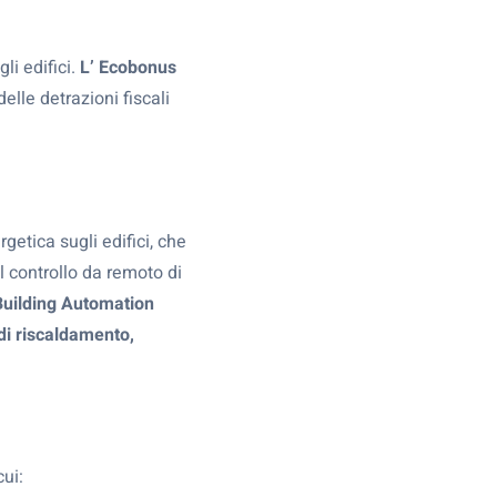
li edifici.
L’ Ecobonus
delle detrazioni fiscali
getica sugli edifici, che
l controllo da remoto di
Building Automation
 di riscaldamento,
ui: