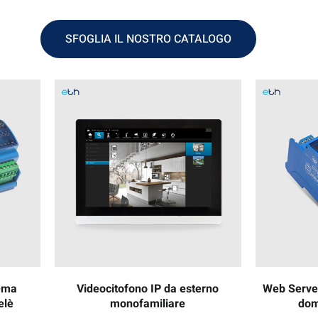
SFOGLIA IL NOSTRO CATALOGO
tema
Videocitofono IP da esterno
Web Server
elè
monofamiliare
dom