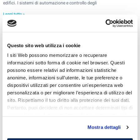
edifici. I sistemi di automazione e controllo degli
Leggi tutto »
« Precedente
1
2
3
4
5
6
7
8
9
10
11
12
Successivo »
Questo sito web utilizza i cookie
I siti Web possono memorizzare o recuperare
I più letti
informazioni sotto forma di cookie nel browser. Questi
possono essere relativi ad informazioni statistiche
anonime, informazioni sull’utente, le tue preferenze o
dispositivi utilizzati per consentire un'esperienza web
personalizzata o per migliorare l’esperienza di utilizzo del
sito. Rispettiamo il tuo diritto alla protezione dei tuoi dati.
Pertanto, puoi decidere di non accettare determinati tipi di
cookie. Kblue può personalizzare la tua esperienza sul
sito.
Mostra dettagli