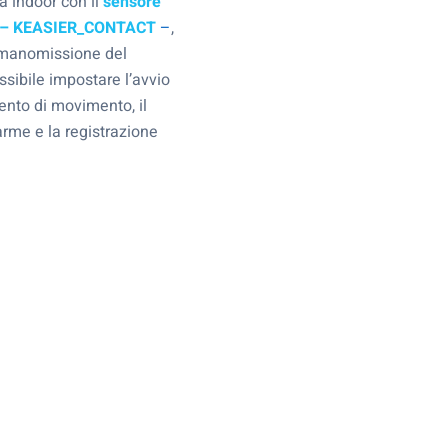
a indoor con il
sensore
ier – KEASIER_CONTACT
–
,
 manomissione del
sibile impostare l’avvio
ento di movimento, il
arme e la registrazione