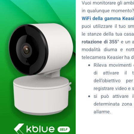
Vuoi monitorare gli ambie
in qualunque momento?
WiFi della gamma Kea
puoi utilizzare il tuo s
le stanze della tua cas
rotazione di 355°
e un a
modalità diurna e nott
telecamera Keasier ha di
Rileva movimenti e
di attivare il t
dell’obiettivo p
registrare video e 
si può attivare 
determinata zona d
allarme.