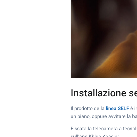
Installazione s
Il prodotto della
linea SELF
è i
un piano, oppure avvitare la ba
Fissata la telecamera a tecnolo
sull’app Kblue Keasier.