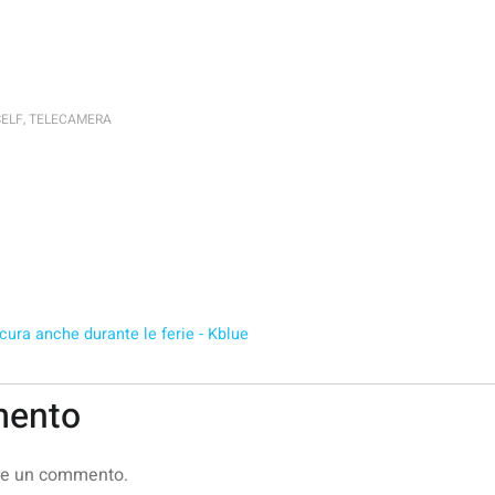
SELF
,
TELECAMERA
icura anche durante le ferie - Kblue
mento
re un commento.