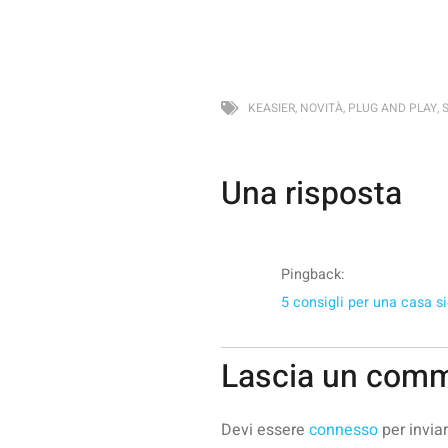
KEASIER
,
NOVITÀ
,
PLUG AND PLAY
,
Una risposta
Pingback:
5 consigli per una casa s
Lascia un com
Devi essere
connesso
per invia