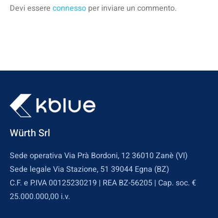
Devi essere
connesso
per inviare un commento.
Würth Srl
Sede operativa Via Prà Bordoni, 12 36010 Zanè (VI)
Sede legale Via Stazione, 51 39044 Egna (BZ)
C.F. e P.IVA 00125230219 | REA BZ-56205 | Cap. soc. €
25.000.000,00 i.v.