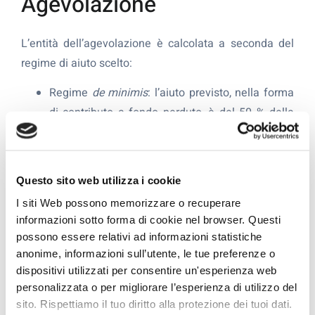
Agevolazione
L’entità dell’agevolazione è calcolata a seconda del
regime di aiuto scelto:
Regime
de minimis
: l’aiuto previsto, nella forma
di contributo a fondo perduto, è del 50 % della
spesa ammissibile per la realizzazione del
progetto.
regime di aiuti compatibili con il mercato interno
Questo sito web utilizza i cookie
ai sensi del Regolamento (UE) n. 651/2014: per
I siti Web possono memorizzare o recuperare
le micro e piccole imprese l’intensità massima
informazioni sotto forma di cookie nel browser. Questi
dell’aiuto previsto, nella forma di contributo in
possono essere relativi ad informazioni statistiche
conto capitale, è del 20% della spesa
anonime, informazioni sull’utente, le tue preferenze o
ammissibile; per le medie imprese l’intensità
dispositivi utilizzati per consentire un'esperienza web
personalizzata o per migliorare l’esperienza di utilizzo del
massima dell’aiuto previsto, nella forma di
sito. Rispettiamo il tuo diritto alla protezione dei tuoi dati.
contributo in conto capitale, è del 10% della